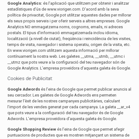
Google Analytics:
és l’aplicació que utilitzem per obtenir i analitzar
estadístiques d’ús de www.viorigen.com. D’acord amb la seva
política de privacitat, Google pot utilitzar aquestes dades per millorar
els seus propis serveis i per oferir serveis a altres empreses. Google
Analytics NO emmagatzema noms, cognoms, emails, ni adreces
postals. El tipus d’informació emmagatzemada inclou idioma,
localització (a nivell de ciutat), freqüència i reincidència de les visites,
temps de visita, navegador i sistema operatiu, origen de la visita, etc.
En www.viorigen.com utilitzem aquesta informació per millorar
contínuament la nostra web. Les galetes __utma, __utmb, __utmc i
__utmz que pots veure a la configuració del teu navegador són de
Google Analytics. L’empresa proveïdora d’aquesta galeta és Google.
Cookies de Publicitat:
Google Adwords
és l’eina de Google que permet publicar anuncis al
seu cercador. Les galetes de Google Adwords ens permeten
mesurar l’èxit de les nostres campanyes publicitàries, calculant
l’import de les vendes generat per cada campanya. La galeta __ar_v4
que pots veure a la configuració del teu navegador és de Google
Adwords. L’empresa proveïdora d’aquesta galeta és Google.
Google Shopping Review
és l’eina de Google que permet afegir
puntuacions de productes que es mostren mitjançant un sistema de