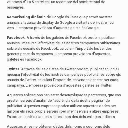
valoració d’1 a 5 estrelles i un recompte del nombre total de
ressenyes.
Remarketing dinàmic
de Google és l’eina que permet mostrar
anuncis a la xarxa de display de Google a visitants del nostre lloc
web. L’empresa proveïdora d’aquesta galeta és Google.
Facebook.
A través de les galetes de Facebook podem, publicar
anuncis i mesurar l’efectivitat de les nostres campanyes publicitàries
sobre els usuaris de Facebook, calculant l’import de les vendes
generat per cada campanya. L’empresa proveïdora d’aquestes
galetes és Facebook
Twitter.
A través de les galetes de Twitter podem, publicar anuncis i
mesurar l’efectivitat de les nostres campanyes publicitàries sobre els
usuaris de Twitter, calculant l’import de les vendes generat per cada
campanya. L’empresa proveïdora d’aquestes galetes és Twitter
Aquestes aplicacions han estat desenvolupades per tercers, que ens
presten serveis d’anàlisi de l’audiència de la nostra pàgina i de
publicitat. Aquestes empreses poden utilitzar aquestes dades per
millorar els seus propis serveis i per oferir serveis a altres empreses.
Es poden conèixer aquests altres usos des dels enllaços indicats.
Aquestes eines no obtenen dades dels noms o cognoms dels