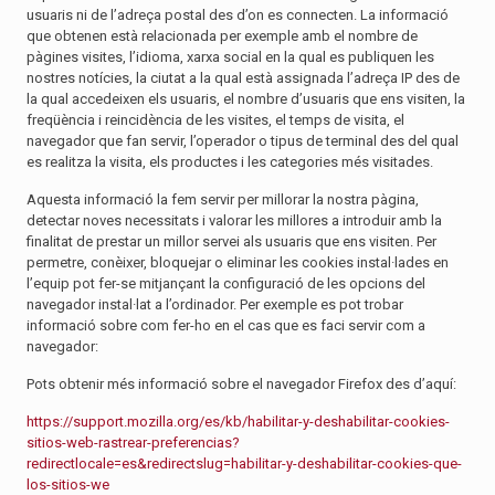
usuaris ni de l’adreça postal des d’on es connecten. La informació
que obtenen està relacionada per exemple amb el nombre de
pàgines visites, l’idioma, xarxa social en la qual es publiquen les
nostres notícies, la ciutat a la qual està assignada l’adreça IP des de
la qual accedeixen els usuaris, el nombre d’usuaris que ens visiten, la
freqüència i reincidència de les visites, el temps de visita, el
navegador que fan servir, l’operador o tipus de terminal des del qual
es realitza la visita, els productes i les categories més visitades.
Aquesta informació la fem servir per millorar la nostra pàgina,
detectar noves necessitats i valorar les millores a introduir amb la
finalitat de prestar un millor servei als usuaris que ens visiten. Per
permetre, conèixer, bloquejar o eliminar les cookies instal·lades en
l’equip pot fer-se mitjançant la configuració de les opcions del
navegador instal·lat a l’ordinador. Per exemple es pot trobar
informació sobre com fer-ho en el cas que es faci servir com a
navegador:
Pots obtenir més informació sobre el navegador Firefox des d’aquí:
https://support.mozilla.org/es/kb/habilitar-y-deshabilitar-cookies-
sitios-web-rastrear-preferencias?
redirectlocale=es&redirectslug=habilitar-y-deshabilitar-cookies-que-
los-sitios-we