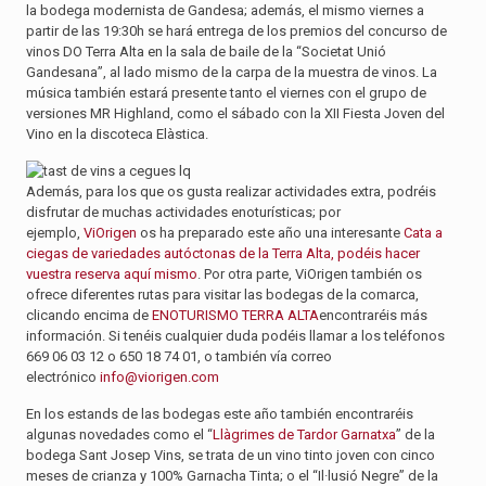
la bodega modernista de Gandesa; además, el mismo viernes a
partir de las 19:30h se hará entrega de los premios del concurso de
vinos DO Terra Alta en la sala de baile de la “Societat Unió
Gandesana”, al lado mismo de la carpa de la muestra de vinos. La
música también estará presente tanto el viernes con el grupo de
versiones MR Highland, como el sábado con la XII Fiesta Joven del
Vino en la discoteca Elàstica.
Además, para los que os gusta realizar actividades extra, podréis
disfrutar de muchas actividades enoturísticas; por
ejemplo,
ViOrigen
os ha preparado este año una interesante
Cata a
ciegas de variedades autóctonas de la Terra Alta, podéis hacer
vuestra reserva aquí mismo
. Por otra parte, ViOrigen también os
ofrece diferentes rutas para visitar las bodegas de la comarca,
clicando encima de
ENOTURISMO TERRA ALTA
encontraréis más
información. Si tenéis cualquier duda podéis llamar a los teléfonos
669 06 03 12 o 650 18 74 01, o también vía correo
electrónico
info@viorigen.com
En los estands de las bodegas este año también encontraréis
algunas novedades como el “
Llàgrimes de Tardor Garnatxa
” de la
bodega Sant Josep Vins, se trata de un vino tinto joven con cinco
meses de crianza y 100% Garnacha Tinta; o el “Il·lusió Negre” de la