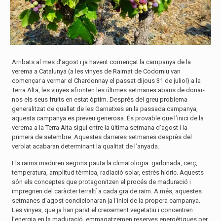
Arribats al mes d’agost i ja havent començat la campanya de la
verema a Catalunya (a les vinyes de Raimat de Codorniu van
començar a vermar el Chardonnay el passat dijous 31 de juliol) a la
Terra Alta, les vinyes afronten les últimes setmanes abans de donar-
nos els seus fruits en estat òptim. Desprès del greu problema
generalitzat de quallat de les Garnatxes en la passada campanya,
aquesta campanya es preveu generosa. És provable que l’inici de la
verema a la Terra Alta sigui entre la última setmana d’agost i la
primera de setembre. Aquestes darreres setmanes desprès del
verolat acabaran determinant la qualitat de l’anyada.
Els raïms maduren segons pauta la climatologia: garbinada, cerç,
temperatura, amplitud tèrmica, radiació solar, estrès hídric. Aquests
són els conceptes que protagonitzen el procés de maduració i
impregnen del caràcter terraltí a cada gra de raïm. A més, aquestes
setmanes d’agost condicionaran ja l’inici de la propera campanya.
Les vinyes, que ja han parat el creixement vegetatiu i concentren
l’energia en la maduració, emmagatzemen reserves energètiques per