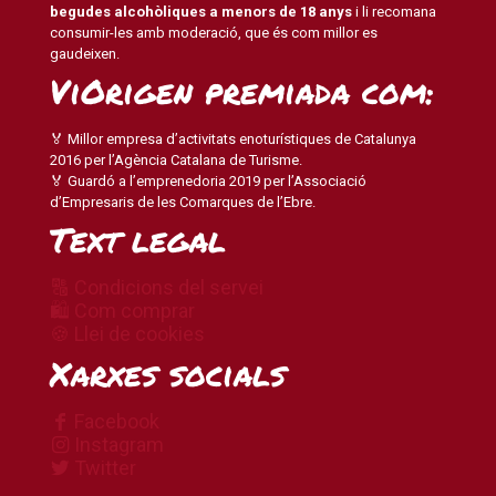
begudes alcohòliques a menors de 18 anys
i li recomana
consumir-les amb moderació, que és com millor es
gaudeixen.
ViOrigen premiada com:
🏅 Millor empresa d’activitats enoturístiques de Catalunya
2016 per l’Agència Catalana de Turisme.
🏅 Guardó a l’emprenedoria 2019 per l’Associació
d’Empresaris de les Comarques de l’Ebre.
Text legal
🔠 Condicions del servei
🛍 Com comprar
🍪 Llei de cookies
Xarxes socials
Facebook
Instagram
Twitter