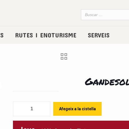
ES
RUTES I ENOTURISME
SERVEIS
Gandeso
Quantitat
Afegeix a la cistella