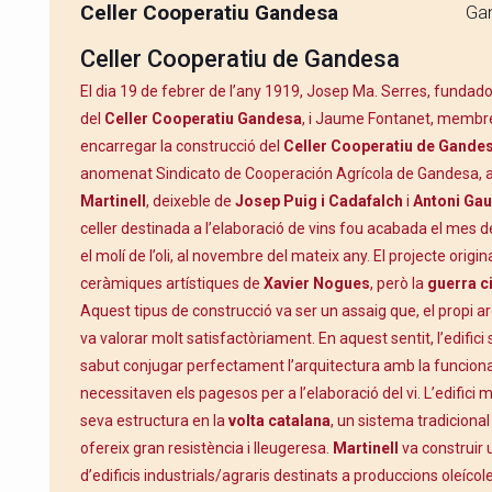
Celler Cooperatiu Gandesa
Gan
Celler Cooperatiu de Gandesa
El dia 19 de febrer de l’any 1919, Josep Ma. Serres, fundado
del
Celler Cooperatiu Gandesa
, i Jaume Fontanet, membre 
encarregar la construcció del
Celler Cooperatiu de Gande
anomenat Sindicato de Cooperación Agrícola de Gandesa, a 
Martinell
, deixeble de
Josep Puig i Cadafalch
i
Antoni Gau
celler destinada a l’elaboració de vins fou acabada el mes de
el molí de l’oli, al novembre del mateix any. El projecte origina
ceràmiques artístiques de
Xavier Nogues
, però la
guerra ci
Aquest tipus de construcció va ser un assaig que, el propi a
va valorar molt satisfactòriament. En aquest sentit, l’edific
sabut conjugar perfectament l’arquitectura amb la funciona
necessitaven els pagesos per a l’elaboració del vi. L’edifici 
seva estructura en la
volta catalana
, un sistema tradiciona
ofereix gran resistència i lleugeresa.
Martinell
va construir
d’edificis industrials/agraris destinats a produccions oleícole