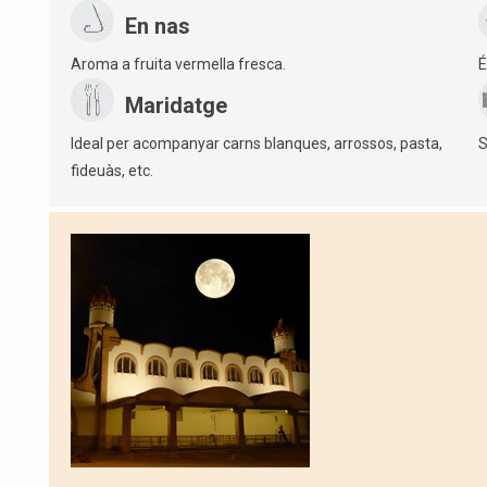
En nas
Aroma a fruita vermella fresca.
É
Maridatge
Ideal per acompanyar carns blanques, arrossos, pasta,
S
fideuàs, etc.