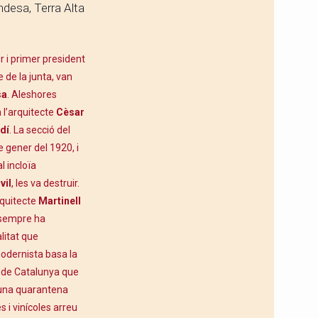
desa, Terra Alta
r i primer president
de la junta, van
sa
. Aleshores
l’arquitecte
Cèsar
dí
. La secció del
 gener del 1920, i
l incloïa
vil
, les va destruir.
rquitecte
Martinell
i sempre ha
litat que
modernista basa la
l de Catalunya que
 una quarantena
s i vinícoles arreu