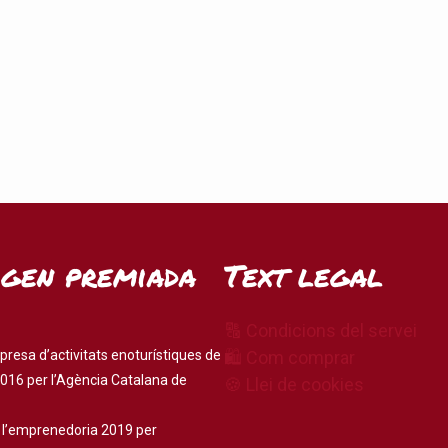
igen premiada
Text legal
🔠 Condicions del servei
presa d’activitats enoturístiques de
🛍 Com comprar
016 per l’Agència Catalana de
🍪 Llei de cookies
 l’emprenedoria 2019 per