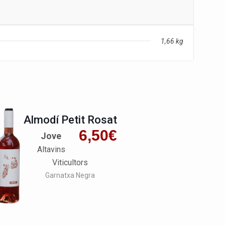
1,66 kg
Almodí Petit Rosat
6,50
€
Jove
Altavins
Viticultors
Garnatxa Negra