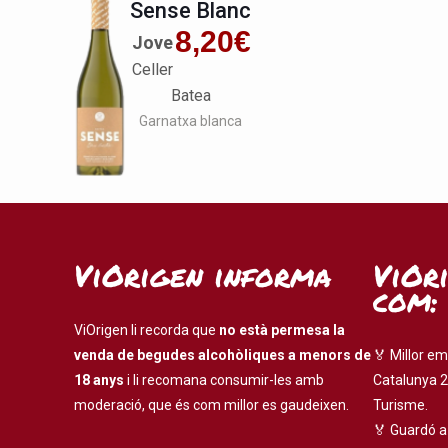
Sense Blanc
8,20
€
Jove
Celler
Batea
Garnatxa blanca
ViOrigen informa
ViOr
com:
ViOrigen li recorda que
no està permesa la
venda de begudes alcohòliques a menors de
🏅 Millor em
18 anys
i li recomana consumir-les amb
Catalunya 2
moderació, que és com millor es gaudeixen.
Turisme.
🏅 Guardó a