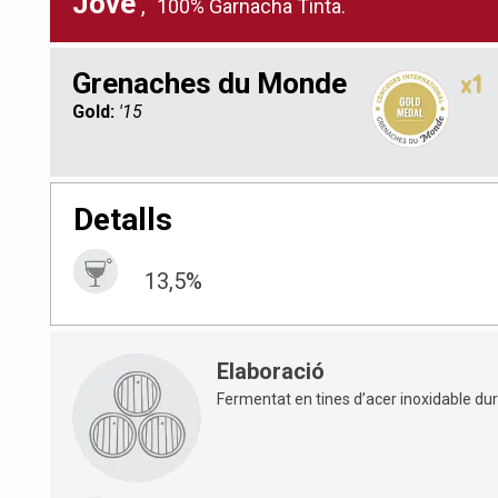
Jove
,
100% Garnacha Tinta.
Grenaches du Monde
x1
Gold:
'15
Detalls
13,5%
Elaboració
Fermentat en tines d’acer inoxidable dur