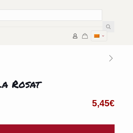
la Rosat
5,45
€