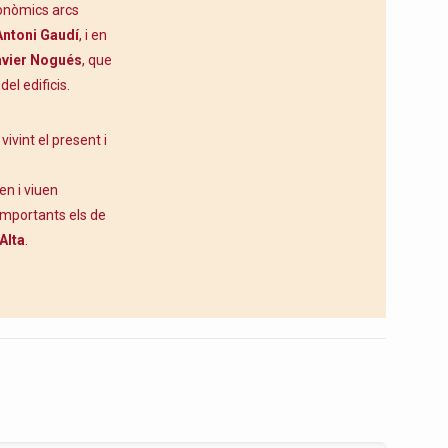
conòmics arcs
Antoni Gaudí
, i en
vier Nogués
, que
el edificis.
vivint el present i
en i viuen
importants els de
Alta
.