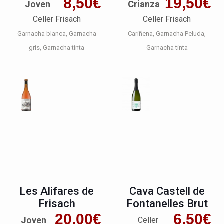
8,50
€
19,50
€
Joven
Crianza
Celler Frisach
Celler Frisach
Garnacha blanca
Garnacha
Cariñena
Garnacha Peluda
gris
Garnacha tinta
Garnacha tinta
Les Alifares de
Cava Castell de
Frisach
Fontanelles Brut
20,00
€
6,50
€
Joven
Celler