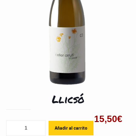
Llicsó
15,50
€
Cantidad
Añadir al carrito