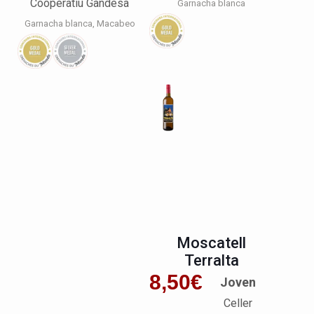
Cooperatiu Gandesa
Garnacha blanca
Garnacha blanca
Macabeo
Moscatell
Terralta
8,50
€
Joven
Celler