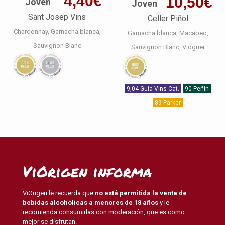
4,40
€
10,50
€
Joven
Joven
Sant Josep Vins
Celler Piñol
Chardonnay
Garnacha blanca
Garnacha blanca
Macabeo
Sauvignon Blanc
Sauvignon Blanc
Viogner
9,04 Guia Vins Cat.
90 Peñin
89 Parker
ViOrigen informa
ViOrigen le recuerda que
no está permitida la venta de
bebidas alcohólicas a menores de 18 años
y le
recomienda consumirlas con moderación, que es como
mejor se disfrutan.