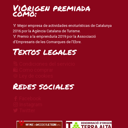
ViOrigen premiada
como:
🏅 Mejor empresa de actividades enoturísticas de Catalunya
2016 por la Agència Catalana de Turisme.
🏅 Premio a la emprenduría 2019 por la Associació
d’Empresaris de les Comarques de l’Ebre.
Textos legales
🔠 Condiciones del servicio
🛍 Como comprar
🍪 Ley de cookies
Redes sociales
Facebook
Instagram
Twitter