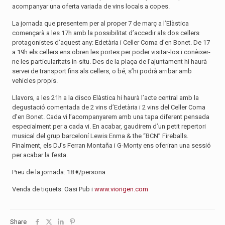
acompanyar una oferta variada de vins locals a copes.
La jornada que presentem per al proper 7 de març a l’Elàstica
començarà a les 17h amb la possibilitat d’accedir als dos cellers
protagonistes d’aquest any: Edetària i Celler Coma d’en Bonet. De 17
a 19h els cellers ens obren les portes per poder visitar-los i conèixer-
ne les particularitats in-situ. Des de la plaça de l’ajuntament hi haurà
servei de transport fins als cellers, o bé, s’hi podrà arribar amb
vehicles propis.
Llavors, a les 21h a la disco Elàstica hi haurà l’acte central amb la
degustació comentada de 2 vins d’Edetària i 2 vins del Celler Coma
d’en Bonet. Cada vi l’acompanyarem amb una tapa diferent pensada
especialment per a cada vi. En acabar, gaudirem d’un petit repertori
musical del grup barceloní Lewis Enma & the “BCN” Fireballs.
Finalment, els DJ’s Ferran Montaña i G-Monty ens oferiran una sessió
per acabar la festa.
Preu de la jornada: 18 €/persona
Venda de tiquets: Oasi Pub i
www.viorigen.com
Share