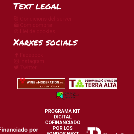
Text legal
🔠 Condicions del servei
🛍 Com comprar
🍪 Llei de cookies
Xarxes socials
Facebook
Instagram
Twitter
PROGRAMA KIT
DIGITAL
COFINANCIADO
POR LOS
FONDOS NEXT