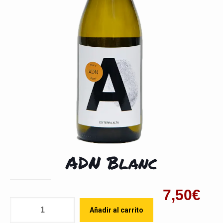
ADN Blanc
7,50
€
Cantidad
Añadir al carrito