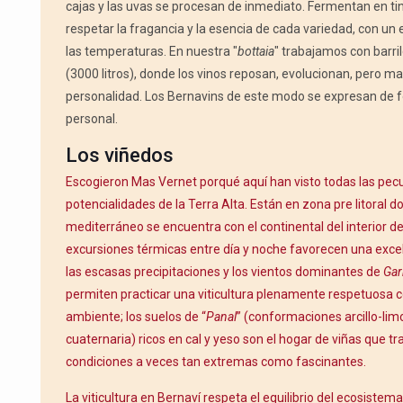
cajas y las uvas se procesan de inmediato. Fermentan en tin
respetar la fragancia y la esencia de cada variedad, con un e
las temperaturas. En nuestra "
bottaia
" trabajamos con barri
(3000 litros), donde los vinos reposan, evolucionan, pero m
personalidad. Los Bernavins de este modo se expresan de 
personal.
Los viñedos
Escogieron Mas Vernet porqué aquí han visto todas las pecul
potencialidades de la Terra Alta. Están en zona pre litoral d
mediterráneo se encuentra con el continental del interior d
excursiones térmicas entre día y noche favorecen una exc
las escasas precipitaciones y los vientos dominantes de
Gar
permiten practicar una viticultura plenamente respetuosa 
ambiente; los suelos de “
Panal
” (conformaciones arcillo-lim
cuaternaria) ricos en cal y yeso son el hogar de viñas que t
condiciones a veces tan extremas como fascinantes.
La viticultura en Bernaví respeta el equilibrio del ecosistem