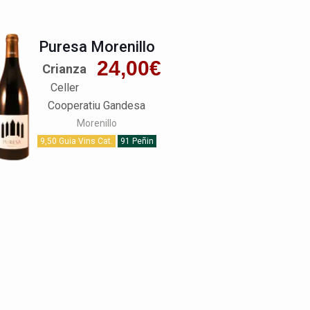
Puresa Morenillo
24,00
€
Crianza
Celler
Cooperatiu Gandesa
Morenillo
9,50 Guia Vins Cat.
91 Peñin