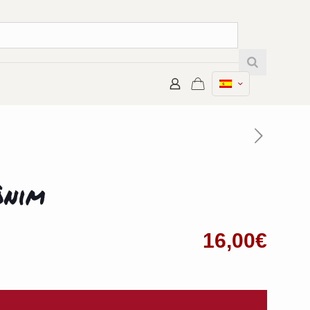
ònim
16,00
€