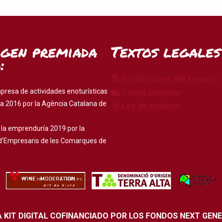
igen premiada
Textos legales
:
🔠 Condiciones del servicio
presa de actividades enoturísticas
🛍 Como comprar
a 2016 por la Agència Catalana de
🍪 Ley de cookies
 la emprenduría 2019 por la
d’Empresaris de les Comarques de
KIT DIGITAL COFINANCIADO POR LOS FONDOS NEXT GEN