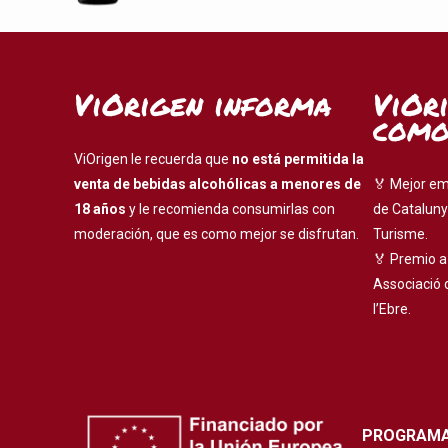
ViOrigen informa
ViOr
como
ViOrigen le recuerda que
no está permitida la
venta de bebidas alcohólicas a menores de
🏅 Mejor em
18 años
y le recomienda consumirlas con
de Cataluny
moderación, que es como mejor se disfrutan.
Turisme.
🏅 Premio a
Associació 
l’Ebre.
PROGRAMA 