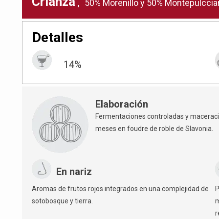
Crianza
,
50% Morenillo y 50% Montepulccia
Detalles
14%
Elaboración
Fermentaciones controladas y maceracion
meses en foudre de roble de Slavonia.
En nariz
Aromas de frutos rojos integrados en una complejidad de
P
sotobosque y tierra.
m
r