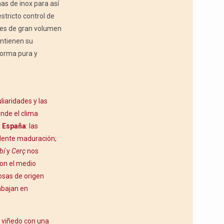
as de inox para así
stricto control de
les de gran volumen
antienen su
forma pura y
iaridades y las
onde el clima
e
España
: las
elente maduración;
bí
y
Cerç
nos
con el medio
osas de origen
rabajan en
a viñedo con una