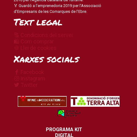
🏅 Guardó a l’emprenedoria 2019 per l’Associació
d’Empresaris de les Comarques de l’Ebre.
Text legal
🔠 Condicions del servei
🛍 Com comprar
🍪 Llei de cookies
Xarxes socials
Facebook
Instagram
Twitter
PROGRAMA KIT
DIGITAL