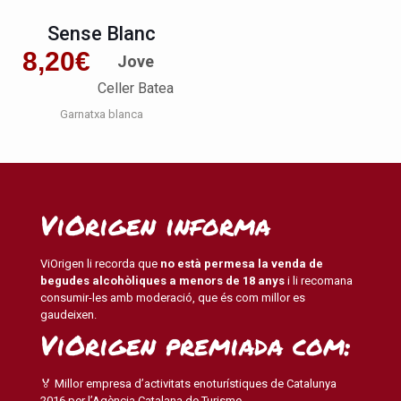
Sense Blanc
8,20
€
Jove
Celler Batea
Garnatxa blanca
ViOrigen informa
ViOrigen li recorda que
no està permesa la venda de
begudes alcohòliques a menors de 18 anys
i li recomana
consumir-les amb moderació, que és com millor es
gaudeixen.
ViOrigen premiada com:
🏅 Millor empresa d’activitats enoturístiques de Catalunya
2016 per l’Agència Catalana de Turisme.