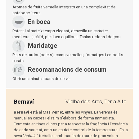
Aromes de fruita vermella integrats en una complexitat de
sotabosc i terra.
En boca
Potent i al mateix temps elegant, desvetlla un caràcter
mediterrani, càlid, ple i ben equilibrat. Tanins redons i dolços.
Maridatge
Plats de tardor (bolets), carns vermelles, formatges i embotits
curats.
Recomanacions de consum
Obrir uns minuts abans de servir.
Bernaví
Vilalba dels Arcs, Terra Alta
Bernaví
està al Mas Vernet, entre les vinyes. La verema és
manual en caixes i el raïm s’elabora de forma immediata.
Fermenta en tines d’inox per a respectar la fragància i l’essència
de cada varietat, amb un estricte control de la temperatura. En la
seva “
bottaia
” treballen amb barrils de roure de gran volum