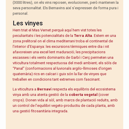
(3000 litres), on els vins reposen, evolucionen, però mantenen la
seva personalitat. Els Bernavins així s’expressen de forma pura i
personal.
Les vinyes
Hem triat el Mas Vernet perquè aquí hem vist totes les
peculiaritats i les potencialitats de la
Terra Alta
. Estem en una
zona prelitoral on el clima mediterrani troba el continental de
l’interior d’Espanya: les excursions tèrmiques entre dia i nit
afavoreixen una excel·lent maduració; les precipitacions
escasses i els vents dominants de Garbí i Cerç permeten una
viticultura totalment respectuosa del medi ambient; els sòls de
“Panal” (conformacions al·luvionals argilo‐llimoses d’origen
quaternària) rics en calcari i guix són la llar de vinyes que
treballen en condicions tant extremes com fascinant.
La viticultura a
Bernaví
respecta els equilibris del ecosistema
vinya amb una atenta gestió de la
coberta vegetal
(cover
crops). Donen vida al sòl, amb marcs de plantació reduïts, amb
un control de l’equilibri vegeto-productiu de cada planta, amb
una gestió fitosanitària integrada.