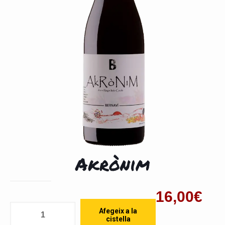
Akrònim
16,00
€
Quantitat
Afegeix a la
cistella