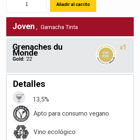
Añadir al carrito
Joven
,
Garnacha Tinta
Grenaches du
x1
Monde
Gold:
'22
Detalles
13,5%
Apto para consumo vegano
Vino ecológico