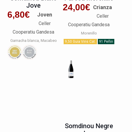
Jove
24,00
€
Crianza
6,80
€
Joven
Celler
Celler
Cooperatiu Gandesa
Cooperatiu Gandesa
Morenillo
Garnacha blanca
Macabeo
9,50 Guia Vins Cat.
91 Peñin
Somdinou Negre