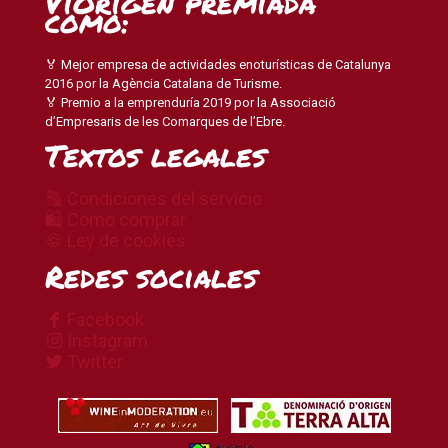
ViOrigen premiada
como:
🏅 Mejor empresa de actividades enoturísticas de Catalunya
2016 por la Agència Catalana de Turisme.
🏅 Premio a la emprenduría 2019 por la Associació
d’Empresaris de les Comarques de l’Ebre.
Textos legales
🔠 Condiciones del servicio
🛍 Como comprar
🍪 Ley de cookies
Redes sociales
Facebook
Instagram
Twitter