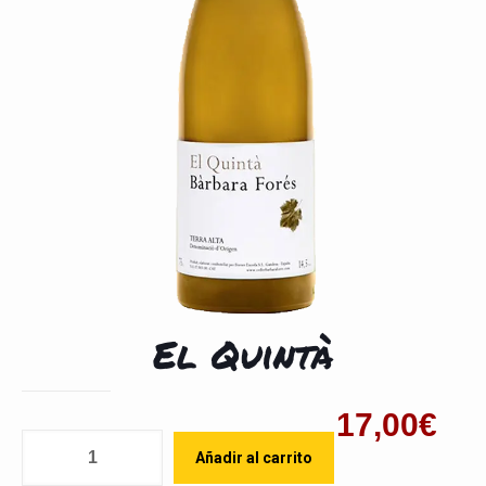
El Quintà
17,00
€
Cantidad
Añadir al carrito