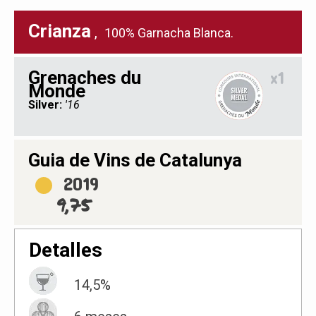
Crianza
,
100% Garnacha Blanca.
Grenaches du
x1
Monde
Silver:
'16
Guia de Vins de Catalunya
2019
9,75
Detalles
14,5%