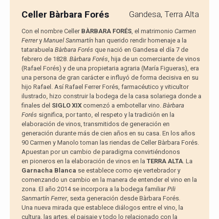
Celler Bàrbara Forés
Gandesa, Terra Alta
Con el nombre Celler
BÀRBARA FORÉS
, el matrimonio
Carmen
Ferrer
y
Manuel Sanmartín
han querido rendir homenaje a la
tatarabuela
Bàrbara Forés
que nació en Gandesa el día 7 de
febrero de 1828.
Bàrbara Forés
, hija de un comerciante de vinos
(Rafael Forés) y de una propietaria agraria (María Figueras), era
una persona de gran carácter e influyó de forma decisiva en su
hijo Rafael. Así Rafael Ferrer Forés, farmacéutico y viticultor
ilustrado, hizo construir la bodega de la casa solariega donde a
finales del
SIGLO XIX
comenzó a embotellar vino.
Bàrbara
Forés
significa, por tanto, el respeto y la tradición en la
elaboración de vinos, transmitidos de generación en
generación durante más de cien años en su casa. En los años
90 Carmen y Manolo toman las riendas de Celler Bàrbara Forés.
Apuestan por un cambio de paradigma convirtiéndonos
en pioneros en la elaboración de vinos en la
TERRA ALTA
. La
Garnacha Blanca
se establece como eje vertebrador y
comenzando un cambio en la manera de entender el vino en la
zona. El año 2014 se incorpora a la bodega familiar
Pili
Sanmartín Ferrer
, sexta generación desde Bàrbara Forés.
Una nueva mirada que establece diálogos entre el vino, la
cultura, las artes, el paisaje y todo lo relacionado con la