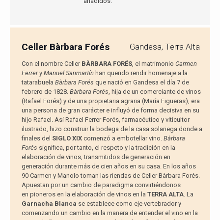
añadidos.
Celler Bàrbara Forés
Gandesa, Terra Alta
Con el nombre Celler
BÀRBARA FORÉS
, el matrimonio
Carmen
Ferrer
y
Manuel Sanmartín
han querido rendir homenaje a la
tatarabuela
Bàrbara Forés
que nació en Gandesa el día 7 de
febrero de 1828.
Bàrbara Forés
, hija de un comerciante de vinos
(Rafael Forés) y de una propietaria agraria (María Figueras), era
una persona de gran carácter e influyó de forma decisiva en su
hijo Rafael. Así Rafael Ferrer Forés, farmacéutico y viticultor
ilustrado, hizo construir la bodega de la casa solariega donde a
finales del
SIGLO XIX
comenzó a embotellar vino.
Bàrbara
Forés
significa, por tanto, el respeto y la tradición en la
elaboración de vinos, transmitidos de generación en
generación durante más de cien años en su casa. En los años
90 Carmen y Manolo toman las riendas de Celler Bàrbara Forés.
Apuestan por un cambio de paradigma convirtiéndonos
en pioneros en la elaboración de vinos en la
TERRA ALTA
. La
Garnacha Blanca
se establece como eje vertebrador y
comenzando un cambio en la manera de entender el vino en la