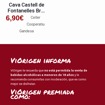
Cava Castell de
Fontanelles Brut
Nature
6,90
€
Celler
Cooperatiu
Gandesa
ViOrigen informa
ViOrigen le recuerda que
no está permitida la venta de
bebidas alcohólicas a menores de 18 años
y le
recomienda consumirlas con moderación, que es como
mejor se disfrutan.
ViOrigen premiada
como: