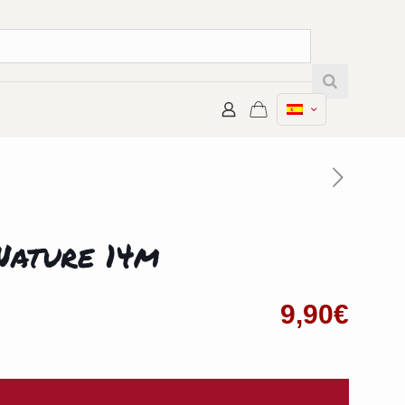
Nature 14m
9,90
€