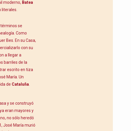
mil moderno,
Batea
 literales.
 términos se
nealogía. Como
uer Bes. En su Casa,
rcializarlo con su
 a llegar a
s barriles de la
ar escrito en tiza
osé María. Un
ida de
Cataluña
.
Casa y se construyó
 ya eran mayores y
ano, no sólo heredó
1, José María murió