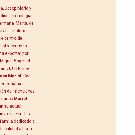
a, Josep Maria y
dios en enología.
hermana, Marta, de
i al completo
se centro de
a ofrecer unos
r a exportar por
Miquel Angel, el
nzan
JO!
El Primer
asa Mariol
. Con
la industria
ión de intenciones,
hermanos
Mariol
an su actual
evo milenio, los
 familia dedicada a
 de calidad a buen