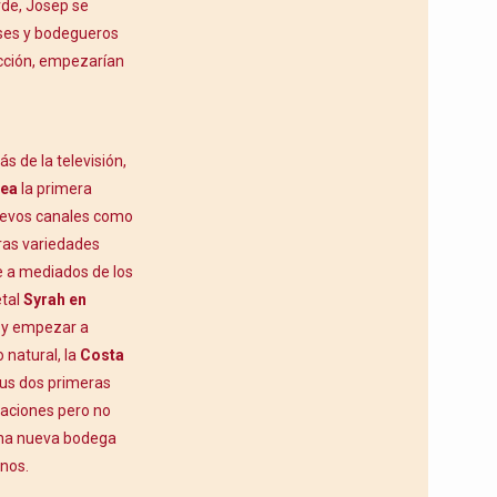
rde, Josep se
eses y bodegueros
ducción, empezarían
 de la televisión,
tea
la primera
nuevos canales como
eras variedades
e a mediados de los
etal
Syrah en
a y empezar a
 natural, la
Costa
sus dos primeras
laciones pero no
una nueva bodega
inos.