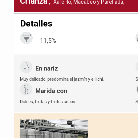
Crianza
,
Xarel·lo, Macabeo y Parellada,
Detalles
11,5%
En nariz
Muy delicado, predomina el jazmín y el lichi.
S
Marida con
Dulces, frutas y frutos secos.
S