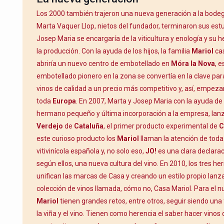
Los 2000 también trajeron una nueva generación a la bodeg
Marta Vaquer Llop, nietos del fundador, terminaron sus estu
Josep Maria se encargaría de la viticultura y enología y su 
la producción. Con la ayuda de los hijos, la familia
Mariol
cas
abriría un nuevo centro de embotellado en
Móra la Nova
, e
embotellado pionero en la zona se convertía en la clave par
vinos de calidad a un precio más competitivo y, así, empeza
toda
Europa
. En 2007, Marta y Josep Maria con la ayuda de 
hermano pequeño y última incorporación a la empresa, la
Verdejo
de
Cataluña
, el primer producto experimental de
C
este curioso producto los
Mariol
llaman la atención de toda 
vitivinícola española y, no solo eso,
JO!
es una clara declarac
según ellos, una nueva cultura del vino. En 2010, los tres 
unifican las marcas de Casa y creando un estilo propio lanz
colección de vinos llamada, cómo no, Casa Mariol. Para el nu
Mariol
tienen grandes retos, entre otros, seguir siendo una
la viña y el vino. Tienen como herencia el saber hacer vinos