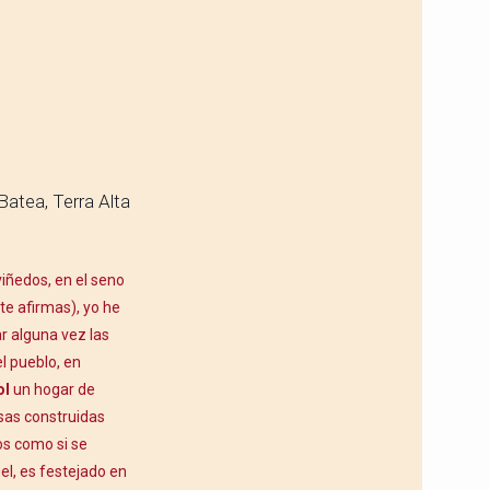
Batea, Terra Alta
iñedos, en el seno
te afirmas), yo he
r alguna vez las
el pueblo, en
ol
un hogar de
asas construidas
os como si se
uel, es festejado en