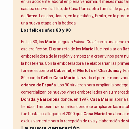
en un accidente laboral en plena vendimia. 4 meses más ta
casaba con Emilia Llop, de Casa Rams, otra familia de pay
de
Batea
. Los dos, Josep, en la gestión y, Emilia, en la pro
una nueva etapa en la bodega.
Los felices años 80 y 90
En los 80, los
Mariol
seguían
Falcon Crest
como una serie más
eso era ficción. El gran reto de los
Mariol
fue instalar en
Ba
embotelladora de la región y empezar a crear vinos para 
la hostelería. Con la embotelladora se elaborarían las prim
foráneas como el
Cabernet
, el
Merlot
o el
Chardonnay
. Fu
80 cuando
Celler Casa Mariol
lanzaría el primer monovari
crianza de España
. Los 90 sirvieron para ampliar la bodeg
comercializar los nuevos vinos embotellados en su mercado
Dorada
, y
Barcelona
donde, en 1997,
Casa Mariol
abriría 
tiendas. También fueron años donde se ampliaron las insta
fue hasta casi llegado el 2000 que
Casa Mariol
no abriría 
exclusivamente para la recepción de uva y elaboración de v
La nueva generación