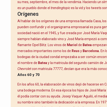
su mes, septiembre, el mes de la vendimia. Haciendo un sí
es un pueblo donde el
trendingtopic
es la vid y los tweets son
Orígenes
Al hablar de los orígenes de una empresa llamada Casa, los
pueden confundir y el organigrama empresarial es pura ge
sociedad nació en el 1945, y fue creada por José María Vaq
siempre habían elaborado vino y José María empezó a come
flamante Opel Blitz. Los vinos de
Mariol
de
Batea
empezaron
mercados importantes como los de
Reus
y
Barcelona.
En lo
bodegas de la ciudad condal empezaba a ser común encontr
el nombre de
Batea
y la matricula del segundo camión de J
Chevrolet
con matricula 77777, decían que era la más conoc
Años 60 y 70
En los años 60, la elaboración de vinos dejó de hacerse en 
una bodega moderna. En esa época los hijos de José María
él podía contar con su ayuda. Josep Vaquer Aguiló, el medi
su nombre sino también la dedicación a la empresa. En 197