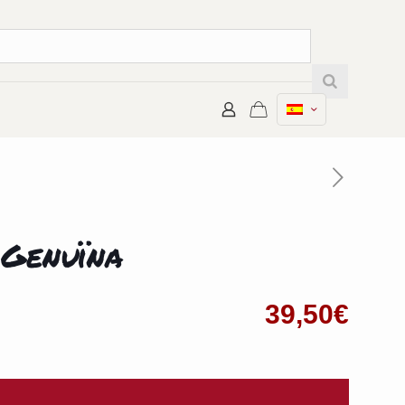
 Genuïna
39,50
€