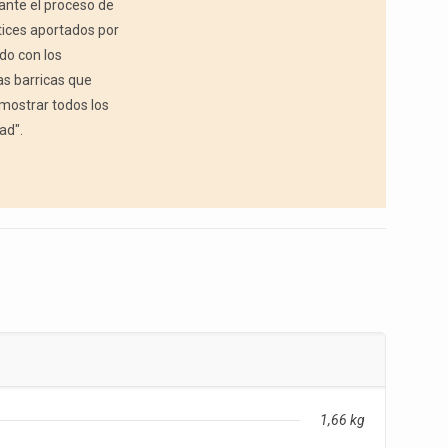
rante el proceso de
tices aportados por
odo con los
as barricas que
 mostrar todos los
ad".
1,66 kg