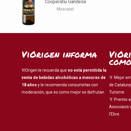
Cooperatiu Gandesa
Moscatel
ViOrigen informa
ViOr
como
ViOrigen le recuerda que
no está permitida la
venta de bebidas alcohólicas a menores de
🏅 Mejor em
18 años
y le recomienda consumirlas con
de Cataluny
moderación, que es como mejor se disfrutan.
Turisme.
🏅 Premio a
Associació 
l’Ebre.