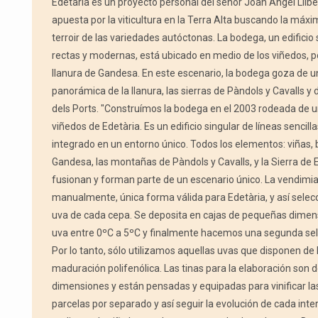
Edetària es un proyecto personal del señor Joan Àngel Llibe
apuesta por la viticultura en la Terra Alta buscando la máx
terroir de las variedades autóctonas. La bodega, un edificio 
rectas y modernas, está ubicado en medio de los viñedos, p
llanura de Gandesa. En este escenario, la bodega goza de u
panorámica de la llanura, las sierras de Pàndols y Cavalls y 
dels Ports. "Construímos la bodega en el 2003 rodeada de u
viñedos de Edetària. Es un edificio singular de líneas sencil
integrado en un entorno único. Todos los elementos: viñas, 
Gandesa, las montañas de Pàndols y Cavalls, y la Sierra de E
fusionan y forman parte de un escenario único. La vendimia
manualmente, única forma válida para Edetària, y así sele
uva de cada cepa. Se deposita en cajas de pequeñas dimensi
uva entre 0ºC a 5ºC y finalmente hacemos una segunda sel
Por lo tanto, sólo utilizamos aquellas uvas que disponen de
maduración polifenólica. Las tinas para la elaboración son
dimensiones y están pensadas y equipadas para vinificar la
parcelas por separado y así seguir la evolución de cada int