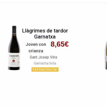
Llàgrimes de tardor
Garnatxa
8,65
€
Joven con
crianza
Sant Josep Vins
Garnacha tinta
9,69 Guia Vins Cat.