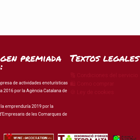
igen premiada
Textos legales
:
🔠 Condiciones del servicio
presa de actividades enoturísticas
🛍 Como comprar
a 2016 por la Agència Catalana de
🍪 Ley de cookies
 la emprenduría 2019 por la
d’Empresaris de les Comarques de