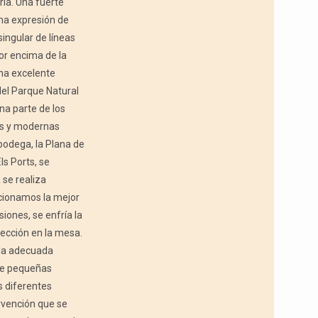
ria. Una fuerte
ima expresión de
singular de líneas
or encima de la
na excelente
del Parque Natural
na parte de los
las y modernas
bodega, la Plana de
ls Ports, se
 se realiza
ccionamos la mejor
ones, se enfría la
ección en la mesa.
 la adecuada
 de pequeñas
s diferentes
ervención que se