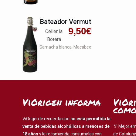
Bateador Vermut
9,50
€
Celler la
Botera
Garnacha blanca
Macabeo
ViOrigen informa
ViOr
como
ViOrigen le recuerda que
no está permitida la
venta de bebidas alcohólicas a menores de
🏅 Mejor em
18 años
y le recomienda consumirlas con
de Cataluny