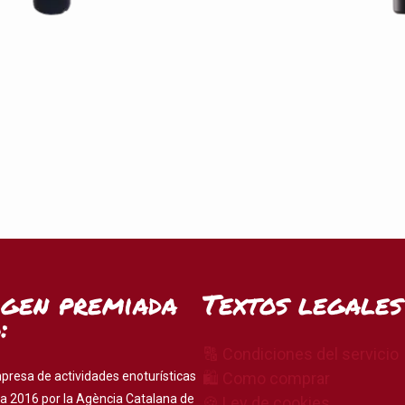
igen premiada
Textos legales
:
🔠 Condiciones del servicio
presa de actividades enoturísticas
🛍 Como comprar
a 2016 por la Agència Catalana de
🍪 Ley de cookies