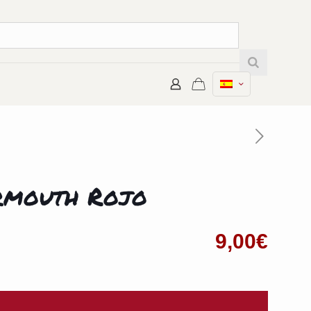
rmouth Rojo
9,00
€