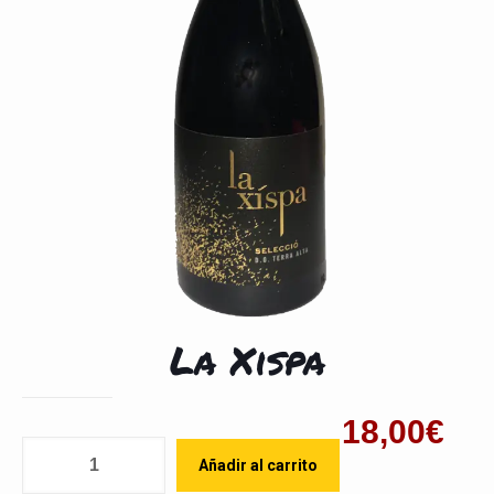
La Xispa
18,00
€
Cantidad
Añadir al carrito