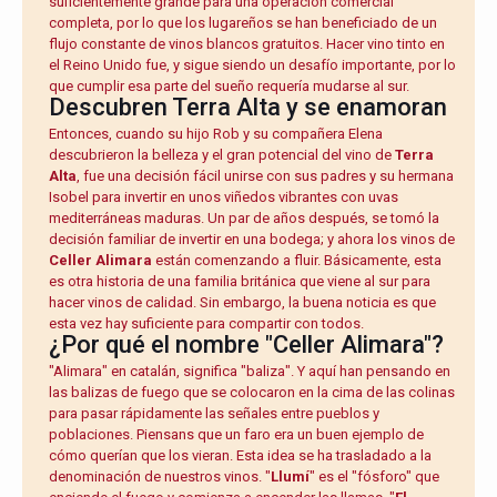
suficientemente grande para una operación comercial
completa, por lo que los lugareños se han beneficiado de un
flujo constante de vinos blancos gratuitos. Hacer vino tinto en
el Reino Unido fue, y sigue siendo un desafío importante, por lo
que cumplir esa parte del sueño requería mudarse al sur.
Descubren Terra Alta y se enamoran
Entonces, cuando su hijo Rob y su compañera Elena
descubrieron la belleza y el gran potencial del vino de
Terra
Alta
, fue una decisión fácil unirse con sus padres y su hermana
Isobel para invertir en unos viñedos vibrantes con uvas
mediterráneas maduras. Un par de años después, se tomó la
decisión familiar de invertir en una bodega; y ahora los vinos de
Celler Alimara
están comenzando a fluir. Básicamente, esta
es otra historia de una familia británica que viene al sur para
hacer vinos de calidad. Sin embargo, la buena noticia es que
esta vez hay suficiente para compartir con todos.
¿Por qué el nombre "Celler Alimara"?
"Alimara" en catalán, significa "baliza". Y aquí han pensando en
las balizas de fuego que se colocaron en la cima de las colinas
para pasar rápidamente las señales entre pueblos y
poblaciones. Piensans que un faro era un buen ejemplo de
cómo querían que los vieran. Esta idea se ha trasladado a la
denominación de nuestros vinos. "
Llumí
" es el "fósforo" que