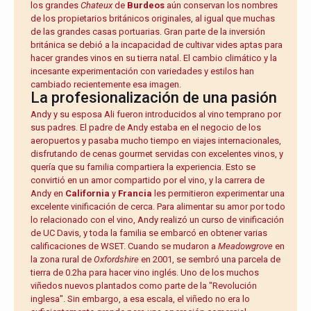
los grandes
Chateux
de
Burdeos
aún conservan los nombres
de los propietarios británicos originales, al igual que muchas
de las grandes casas portuarias. Gran parte de la inversión
británica se debió a la incapacidad de cultivar vides aptas para
hacer grandes vinos en su tierra natal. El cambio climático y la
incesante experimentación con variedades y estilos han
cambiado recientemente esa imagen.
La profesionalización de una pasión
Andy y su esposa Ali fueron introducidos al vino temprano por
sus padres. El padre de Andy estaba en el negocio de los
aeropuertos y pasaba mucho tiempo en viajes internacionales,
disfrutando de cenas gourmet servidas con excelentes vinos, y
quería que su familia compartiera la experiencia. Esto se
convirtió en un amor compartido por el vino, y la carrera de
Andy en
California
y
Francia
les permitieron experimentar una
excelente vinificación de cerca. Para alimentar su amor por todo
lo relacionado con el vino, Andy realizó un curso de vinificación
de UC Davis, y toda la familia se embarcó en obtener varias
calificaciones de WSET. Cuando se mudaron a
Meadowgrove
en
la zona rural de
Oxfordshire
en 2001, se sembró una parcela de
tierra de 0.2ha para hacer vino inglés. Uno de los muchos
viñedos nuevos plantados como parte de la "Revolución
inglesa". Sin embargo, a esa escala, el viñedo no era lo