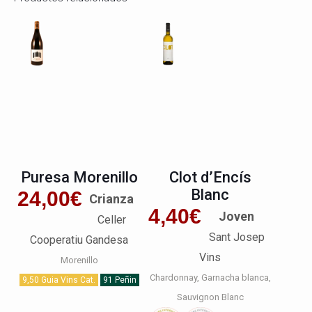
Puresa Morenillo
Clot d’Encís
Blanc
24,00
€
Crianza
4,40
€
Joven
Celler
Sant Josep
Cooperatiu Gandesa
Vins
Morenillo
Chardonnay
Garnacha blanca
9,50 Guia Vins Cat.
91 Peñin
Sauvignon Blanc