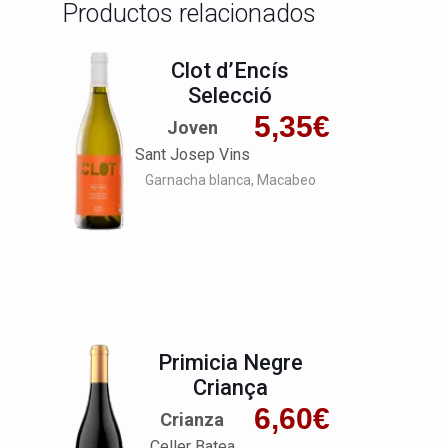
Productos relacionados
Clot d’Encís
Selecció
5,35
€
Joven
Sant Josep Vins
Garnacha blanca
Macabeo
Primicia Negre
Criança
6,60
€
Crianza
Celler Batea