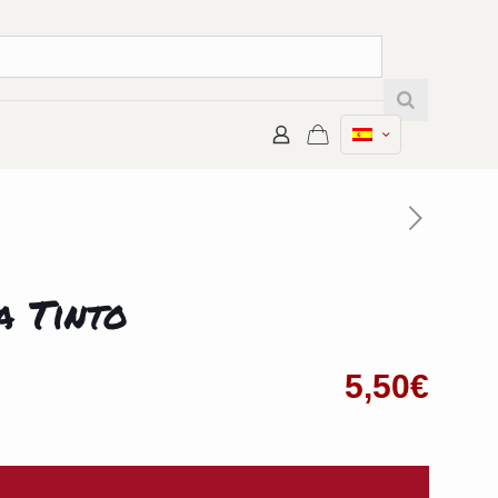
a Tinto
5,50
€