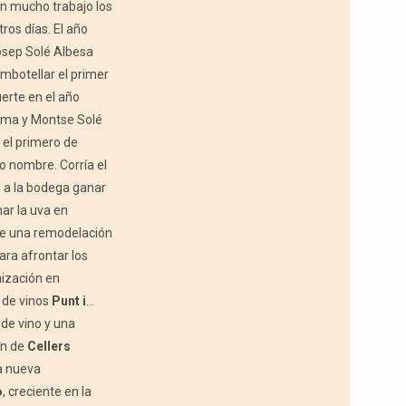
on mucho trabajo los
ros días. El año
osep Solé Albesa
mbotellar el primer
erte en el año
Imma y Montse Solé
, el primero de
o nombre. Corría el
 a la bodega ganar
ar la uva en
ace una remodelación
ra afrontar los
nización en
 de vinos
Punt i
…
de vino y una
ón de
Cellers
a nueva
o
, creciente en la