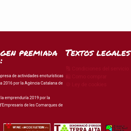
igen premiada
Textos legales
:
🔠 Condiciones del servicio
presa de actividades enoturísticas
🛍 Como comprar
a 2016 por la Agència Catalana de
🍪 Ley de cookies
 la emprenduría 2019 por la
d’Empresaris de les Comarques de