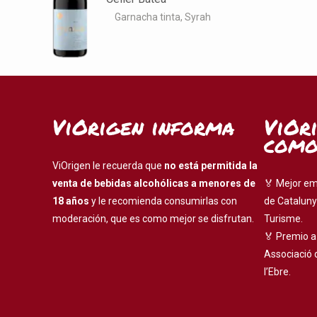
Garnacha tinta
Syrah
ViOrigen informa
ViOr
como
ViOrigen le recuerda que
no está permitida la
venta de bebidas alcohólicas a menores de
🏅 Mejor em
18 años
y le recomienda consumirlas con
de Cataluny
moderación, que es como mejor se disfrutan.
Turisme.
🏅 Premio a
Associació 
l’Ebre.