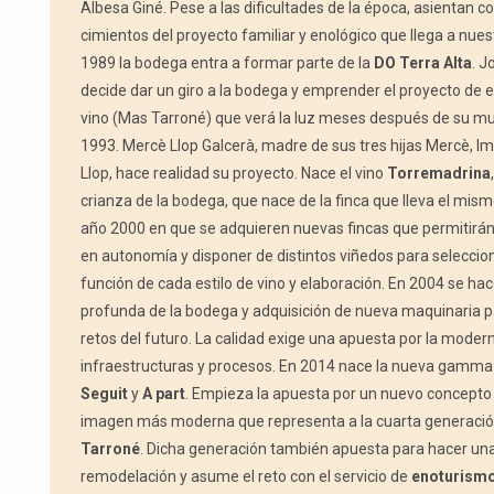
Albesa Giné. Pese a las dificultades de la época, asientan c
cimientos del proyecto familiar y enológico que llega a nuest
1989 la bodega entra a formar parte de la
DO Terra Alta
. J
decide dar un giro a la bodega y emprender el proyecto de e
vino (Mas Tarroné) que verá la luz meses después de su mu
1993. Mercè Llop Galcerà, madre de sus tres hijas Mercè, 
Llop, hace realidad su proyecto. Nace el vino
Torremadrina
crianza de la bodega, que nace de la finca que lleva el mism
año 2000 en que se adquieren nuevas fincas que permitirán
en autonomía y disponer de distintos viñedos para seleccion
función de cada estilo de vino y elaboración. En 2004 se h
profunda de la bodega y adquisición de nueva maquinaria pa
retos del futuro. La calidad exige una apuesta por la moder
infraestructuras y procesos. En 2014 nace la nueva gamma
Seguit
y
A part
. Empieza la apuesta por un nuevo concepto 
imagen más moderna que representa a la cuarta generaci
Tarroné
. Dicha generación también apuesta para hacer un
remodelación y asume el reto con el servicio de
enoturism