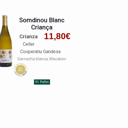
Somdinou Blanc
Criança
11,80
€
Crianza
Celler
Cooperatiu Gandesa
Garnacha blanca
Macabeo
91 Peñin