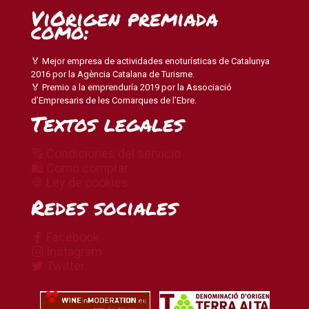
ViOrigen premiada
como:
🏅 Mejor empresa de actividades enoturísticas de Catalunya
2016 por la Agència Catalana de Turisme.
🏅 Premio a la emprenduría 2019 por la Associació
d’Empresaris de les Comarques de l’Ebre.
Textos legales
🔠 Condiciones del servicio
🛍 Como comprar
🍪 Ley de cookies
Redes sociales
Facebook
Instagram
Twitter