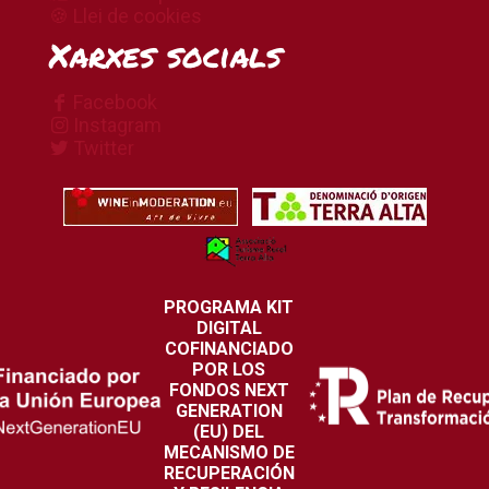
🍪 Llei de cookies
Xarxes socials
Facebook
Instagram
Twitter
PROGRAMA KIT
DIGITAL
COFINANCIADO
POR LOS
FONDOS NEXT
GENERATION
(EU) DEL
MECANISMO DE
RECUPERACIÓN