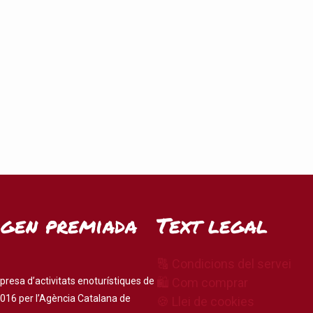
igen premiada
Text legal
🔠 Condicions del servei
presa d’activitats enoturístiques de
🛍 Com comprar
016 per l’Agència Catalana de
🍪 Llei de cookies