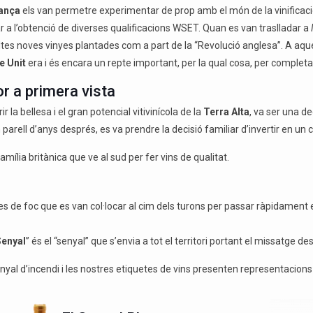
ança
els van permetre experimentar de prop amb el món de la vinificaci
car a l’obtenció de diverses qualificacions WSET. Quan es van traslladar a
oltes noves vinyes plantades com a part de la “Revolució anglesa”. A aque
e Unit
era i és encara un repte important, per la qual cosa, per completar
r a primera vista
r la bellesa i el gran potencial vitivinícola de la
Terra Alta
, va ser una d
parell d’anys després, es va prendre la decisió familiar d’invertir en un c
mília britànica que ve al sud per fer vins de qualitat.
lises de foc que es van col·locar al cim dels turons per passar ràpidamen
Senyal
” és el “senyal” que s’envia a tot el territori portant el missatge de
senyal d’incendi i les nostres etiquetes de vins presenten representacions 