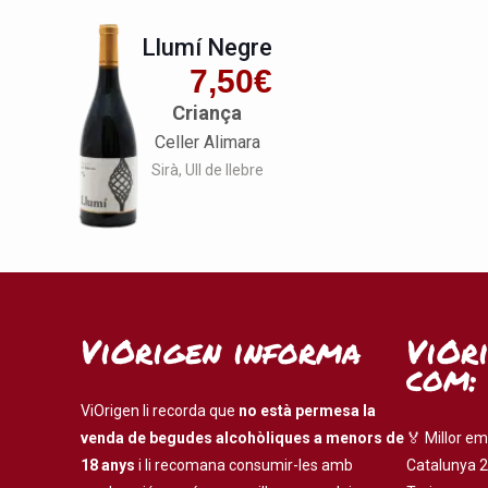
Llumí Negre
7,50
€
Criança
Celler Alimara
Sirà
Ull de llebre
ViOrigen informa
ViOr
com:
ViOrigen li recorda que
no està permesa la
venda de begudes alcohòliques a menors de
🏅 Millor em
18 anys
i li recomana consumir-les amb
Catalunya 2