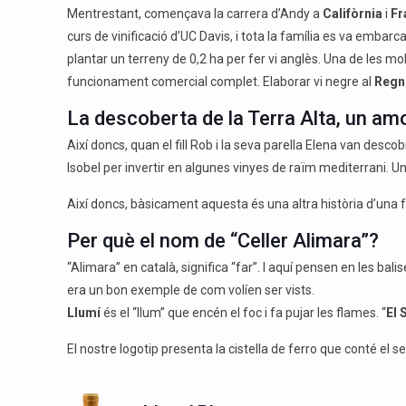
Mentrestant, començava la carrera d’Andy a
Califòrnia
i
Fr
curs de vinificació d’UC Davis, i tota la família es va embar
plantar un terreny de 0,2 ha per fer vi anglès. Una de les m
funcionament comercial complet. Elaborar vi negre al
Regn
La descoberta de la Terra Alta, un amo
Així doncs, quan el fill Rob i la seva parella Elena van descobri
Isobel per invertir en algunes vinyes de raïm mediterrani. Un 
Així doncs, bàsicament aquesta és una altra història d’una fa
Per què el nom de “Celler Alimara”?
“Alimara” en català, significa “far”. I aquí pensen en les ba
era un bon exemple de com volíen ser vists.
Llumí
és el “llum” que encén el foc i fa pujar les flames. “
El 
El nostre logotip presenta la cistella de ferro que conté el 