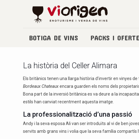
BOTIGA DE VINS
PACKS I OFERT
La història del Celler Alimara
Els britànics tenen una llarga història d’invertir en vinyes d
Bordeaux Chateaux
encara guarden els noms dels propietaris 
Bona part de la inversió britànica es va deure a la incapacita
estils han canviat recentment aquesta imatge.
La professionalització d’una passió
Andy i la seva esposa Ali van ser introduïts al vi de ben jo
servits amb grans vins i volia que la seva família compartís 