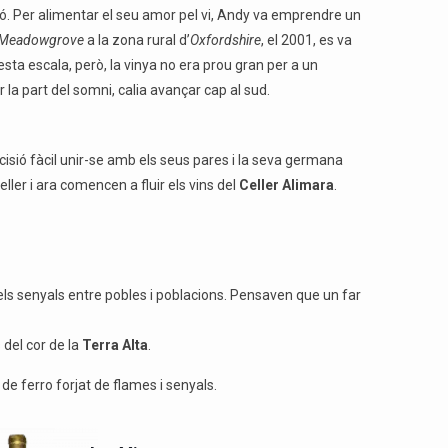
ó. Per alimentar el seu amor pel vi, Andy va emprendre un
Meadowgrove
a la zona rural d’
Oxfordshire
, el 2001, es va
sta escala, però, la vinya no era prou gran per a un
 la part del somni, calia avançar cap al sud.
ecisió fàcil unir-se amb els seus pares i la seva germana
eller i ara comencen a fluir els vins del
Celler Alimara
.
t els senyals entre pobles i poblacions. Pensaven que un far
s del cor de la
Terra Alta
.
de ferro forjat de flames i senyals.