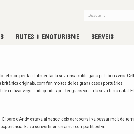
ES
RUTES I ENOTURISME
SERVEIS
e tot el món per tal d’alimentar la seva insaciable gana pels bons vins. C
britànics originals, com fan moltes de les grans cases portuàries.
t de cultivar vinyes adequades per fer grans vins a la seva terra natal. E
ves. El pare d’Andy estava al negoci dels aeroports i va passar molt de t
l’experiència. Es va convertir en un amor compartit pel vi.