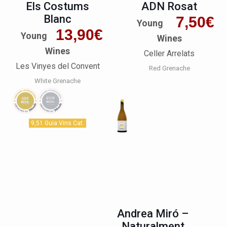
Els Costums
ADN Rosat
Blanc
7,50
€
Young
13,90
€
Young
Wines
Wines
Celler Arrelats
Les Vinyes del Convent
Red Grenache
White Grenache
9,51 Guia Vins Cat.
Andrea Miró –
Naturalment