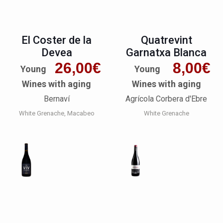
El Coster de la
Quatrevint
Devea
Garnatxa Blanca
26,00
€
8,00
€
Young
Young
Wines with aging
Wines with aging
Bernaví
Agrícola Corbera d'Ebre
White Grenache
Macabeo
White Grenache