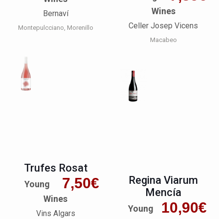
Wines
Bernaví
Celler Josep Vicens
Montepulcciano
Morenillo
Macabeo
Trufes Rosat
Regina Viarum
7,50
€
Young
Mencía
Wines
10,90
€
Young
Vins Algars