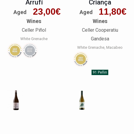
Arrufí
Criança
23,00
€
11,80
€
Aged
Aged
Wines
Wines
Celler Piñol
Celler Cooperatiu
Gandesa
White Grenache
White Grenache
Macabeo
91 Peñin