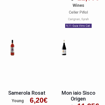
Wines
Celler Piñol
Carignan
Syrah
9,11 Guia Vins Cat.
Samerola Rosat
Mon iaio Sisco
Origen
6,20
€
Young