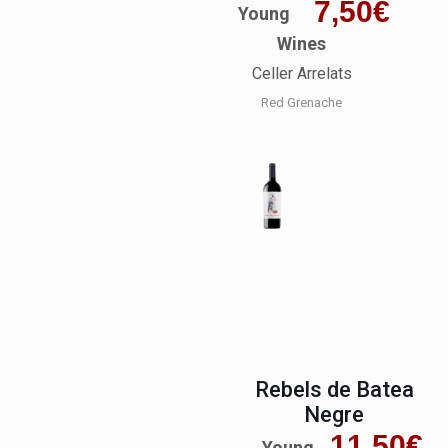
7,50
€
Young
Wines
Celler Arrelats
Red Grenache
Rebels de Batea
Negre
11,50
€
Young