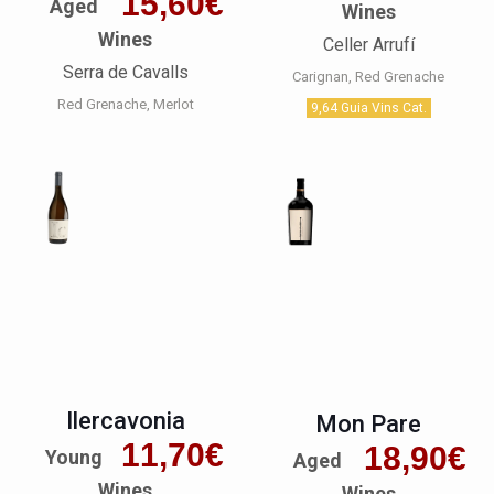
15,60
€
Aged
Wines
Wines
Celler Arrufí
Serra de Cavalls
Carignan
Red Grenache
Red Grenache
Merlot
9,64 Guia Vins Cat.
Ilercavonia
Mon Pare
11,70
€
18,90
€
Young
Aged
Wines
Wines