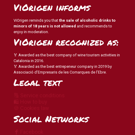
ViOrigen informs
ViOrigen reminds you that
the sale of alcoholic drinks to
minors of 18 years is not allowed
and recommends to
enjoy in moderation.
ViOrigen recognized as:
🏅 Awarded as the best company of wine tourism activities in
Catalonia in 2016.
🏅 Awarded as the best entrepeneur company in 2019 by
Associació d’Empresaris de les Comarques de l’Ebre.
Legal text
🔠 Service conditions
🛍 How to buy
🍪 Cookies law
Social Networks
Facebook