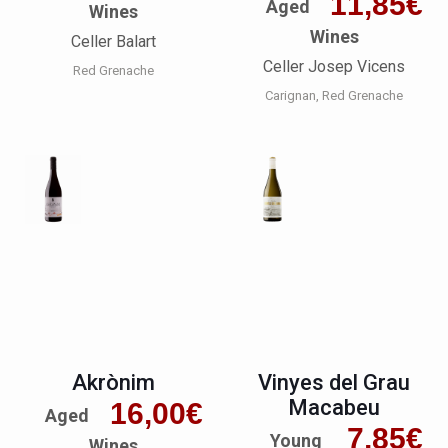
11,85
€
Aged
Wines
Wines
Celler Balart
Celler Josep Vicens
Red Grenache
Carignan
Red Grenache
Akrònim
Vinyes del Grau
Macabeu
16,00
€
Aged
7,85
€
Young
Wines