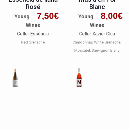
Rosé
Blanc
7,50
€
8,00
€
Young
Young
Wines
Wines
Celler Essència
Celler Xavier Clua
Red Grenache
Chardonnay
White Grenache
Moscatel
Sauvignon Blanc