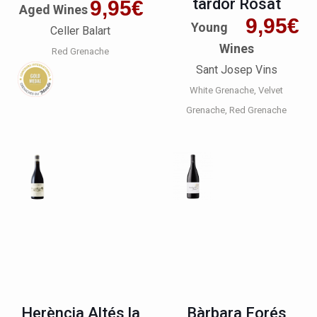
tardor Rosat
9,95
€
Aged Wines
9,95
€
Young
Celler Balart
Wines
Red Grenache
Sant Josep Vins
White Grenache
Velvet
Grenache
Red Grenache
Herència Altés la
Bàrbara Forés