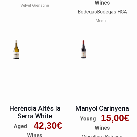
Wines
Velvet Grenache
BodegasBodegas HGA
Mencía
Herència Altés la
Manyol Carinyena
Serra White
15,00
€
Young
42,30
€
Aged
Wines
Wines
Viticultors Bateans