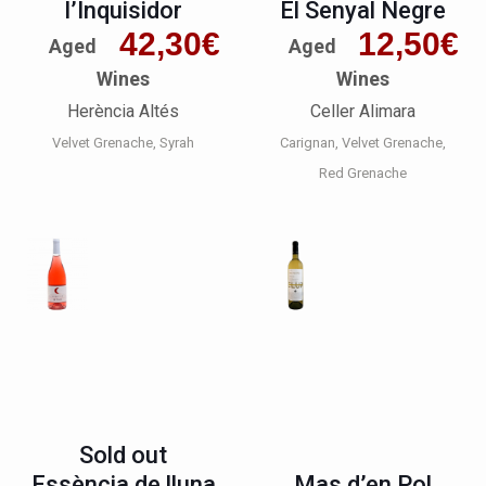
l’Inquisidor
El Senyal Negre
42,30
€
12,50
€
Aged
Aged
Wines
Wines
Herència Altés
Celler Alimara
Velvet Grenache
Syrah
Carignan
Velvet Grenache
Red Grenache
Sold out
Essència de lluna
Mas d’en Pol