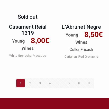
Sold out
Casament Reial
L’Abrunet Negre
1319
8,50
€
Young
8,00
€
Young
Wines
Wines
Celler Frisach
White Grenache
Macabeo
Carignan
Red Grenache
1
2
3
4
…
7
8
9