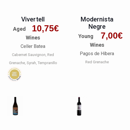
Vivertell
Modernista
Negre
10,75
€
Aged
7,00
€
Young
Wines
Wines
Celler Batea
Pagos de Híbera
Cabernet Sauvignon
Red
Red Grenache
Grenache
Syrah
Tempranillo